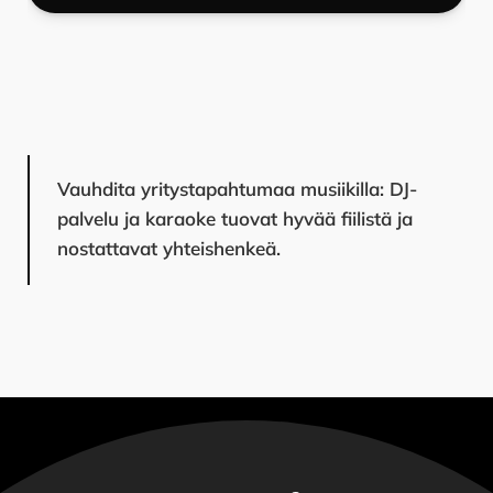
luvun must-juttu. Yli 70% yritysasiakkaistamme
valitsee DJ-palvelun oheen myös karaoken, sillä
usein osallistujissa on myös paljon innokkaita
laulajia. Ammattitaitoiset tekijämme saavat laulajat
loistamaan esiintymisen aikana ja vieraat voivat
nauttia ammattimiksauksen luomasta
Vauhdita yritystapahtumaa musiikilla: DJ-
Voit halutessasi tilata DJ-palvelun ja karaoken
tunnelmasta. Suosittu vaihtoehto on myös
palvelu ja karaoke tuovat hyvää fiilistä ja
erikseen, tai yhdistää dj-palvelun ja karaoken
omatoiminen karaokehuone -ratkaisu, jolloin
nostattavat yhteishenkeä.
usealla eri tavalla, jolloin jokaiselle vieraallesi löytyy
halukkaat laulajat pääsevät laulamaan omassa
varmasti sopivaa viihdettä. DJ tai karaokejuontaja
tilassaan.
voivat tarvittaessa myös huolehtia tilaisuuden
juontamisen, jolloin et tarvitse erillistä juontajaa.
Kysy lisää DJ- ja karaokepalveluistamme
.