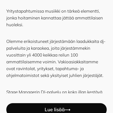
Yritystapahtumissa musiikki on tärkeä elementti,
jonka hoitaminen kannattaa jättää ammattilaisen
huoleksi.
Olemme erikoistuneet järjestämään laadukkaita dj-
palveluita ja karaokea, joita järjestämmekin
vuosittain yli 4000 keikkaa reilun 100
ammattilaisemme voimin. Vakioasiakkaitamme
ovat ravintolat, yritykset, tapahtuma- ja
ohjelmatoimistot sekä yksityiset juhlien järjestäjät.
Stage Managerin DJ-palvelu on koko illan kestävä
laadukas ohjelma, jolla saat kätevästi tilaisuuden
tunnelman ja ohjelman kerralla haltuun.
Lue lisää
Karaokesta on puolestaan muotoutunut 2020-